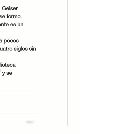
 Geiser 
se formo 
ente es un 
s pocos 
atro siglos sin 
lioteca 
 y se 