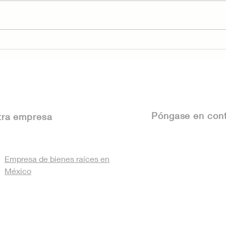
Presentando "Amicasa
Fra
Verificado" — Tu nuevo
Méx
escudo de confianza
Det
inmobiliaria
tu 
Póngase
en cont
tra empresa
Empresa de bienes raíces en
México