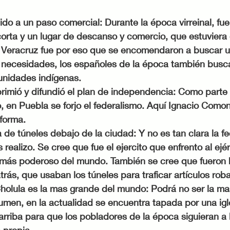
do a un paso comercial: Durante la época virreinal, fue
orta y un lugar de descanso y comercio, que estuviera e
Veracruz fue por eso que se encomendaron a buscar u
s necesidades, los españoles de la época también busca
unidades indígenas. 
primió y difundió el plan de independencia: Como parte
o, en Puebla se forjo el federalismo. Aquí Ignacio Comonf
forma. 
a de túneles debajo de la ciudad: Y no es tan clara la f
s realizo. Se cree que fue el ejercito que enfrento al ejér
 más poderoso del mundo. También se cree que fueron 
trás, que usaban los túneles para traficar artículos rob
holula es la mas grande del mundo: Podrá no ser la mas 
umen, en la actualidad se encuentra tapada por una igl
rriba para que los pobladores de la época siguieran a la
 propia.