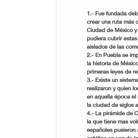
1.- Fue fundada debi
crear una ruta más c
Ciudad de México y 
pudiera cubrir esta
aislados de las com
2.- En Puebla se im
la historia de Méxic
primeras leyes de re
3.- Existe un sistem
realizaron y quien lo
en aquella época el
la ciudad de siglos a
4.- La pirámide de C
la que tiene mas vol
españoles pusieron a
católica en vez de la