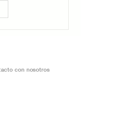
udes Inmobiliarios en
ico: Cómo
ectarlos y Proteger
Patrimonio
acto con nosotros