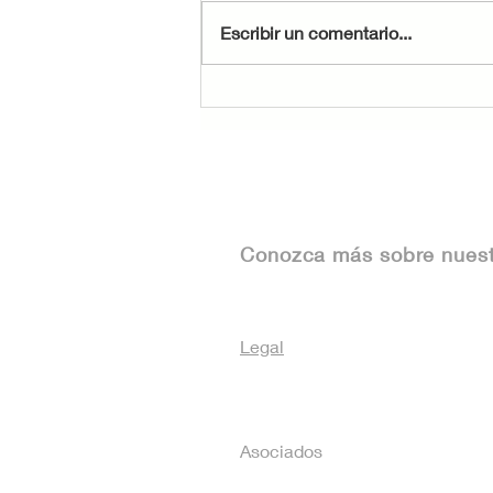
Escribir un comentario...
Cómo aprovechar la
asesoría legal para
inmuebles
Conozca más sobre nues
Legal
Asociados