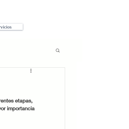
vicios
rentes etapas, 
or importancia 