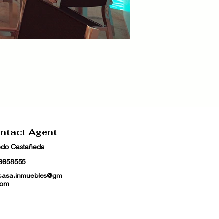
ntact Agent
redo Castañeda
6658555
casa.inmuebles@gm
com