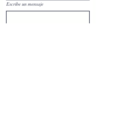
Escribe un mensaje
Enviar
Contact Agent
Lodis J.
2226658555
amicasa.inmuebles
@gmail.com