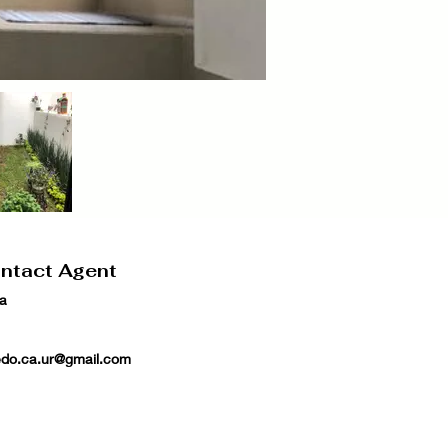
ntact Agent
ia
redo.ca.ur@gmail.com