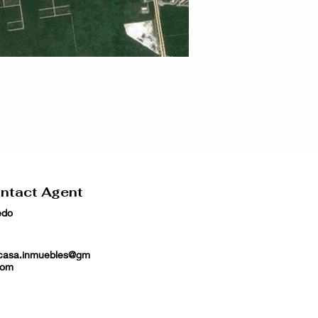
ntact Agent
edo
casa.inmuebles@gm
com