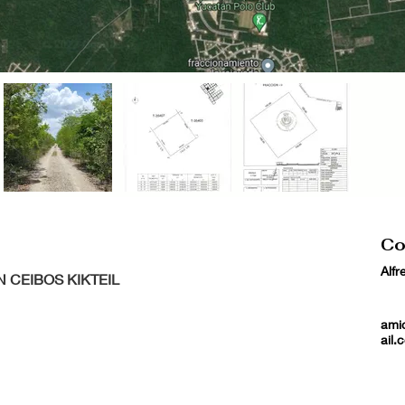
Co
Alfr
N CEIBOS KIKTEIL
ami
ail.