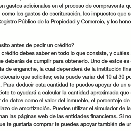
sten gastos adicionales en el proceso de compraventa q
 como los gastos de escrituración, los impuestos que s
 Registro Público de la Propiedad y Comercio, y los honor
sito antes de pedir un crédito?
n crédito debes saber en todo lo que consiste, y cuáles 
ue deberás de cumplir para obtenerlo. Uno de estos es 
 de enganche, la cual dependerá de la institución finan
otecario que solicites; esta puede variar del 10 al 30 p
e. Para deducir esta cantidad te puedes apoyar de un s
 éste te ayudará a calcular la cantidad aproximada que
 de datos como el valor del inmueble, el porcentaje de
 plazo de amortización. Puedes utilizar el simulador de l
nan las páginas web de las entidades financieras. Si no
que te gustaría comprar te puedes apoyar también de un