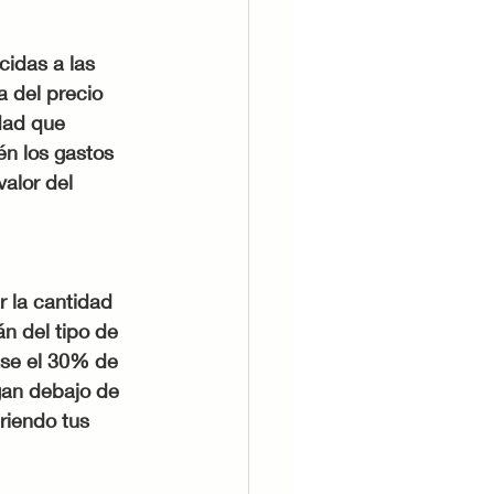
cidas a las 
a del precio 
dad que 
én los gastos 
alor del 
 la cantidad 
n del tipo de 
ase el 30% de 
gan debajo de 
riendo tus 