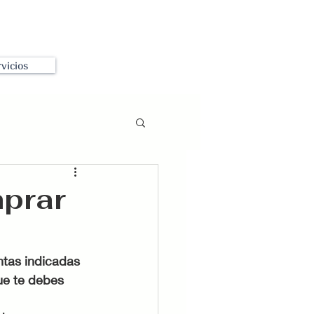
vicios
prar
tas indicadas 
ue te debes 