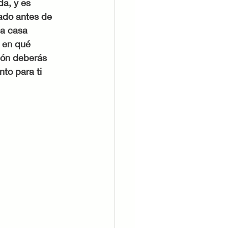
a, y es 
ado antes de 
na casa 
r en qué 
ión deberás 
to para ti 