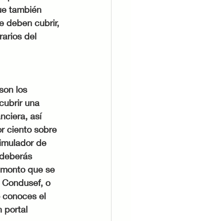
ue también 
e deben cubrir, 
arios del 
son los 
cubrir una 
ciera, así 
or ciento sobre 
imulador de 
 deberás 
 monto que se 
a Condusef, o 
 conoces el 
 portal 