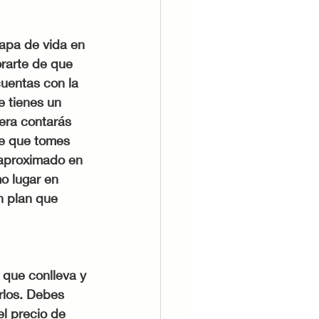
apa de vida en 
orarte de que 
uentas con la 
 tienes un 
era contarás 
te que tomes 
 aproximado en 
o lugar en 
n plan que 
que conlleva y 
rlos. Debes 
l precio de 