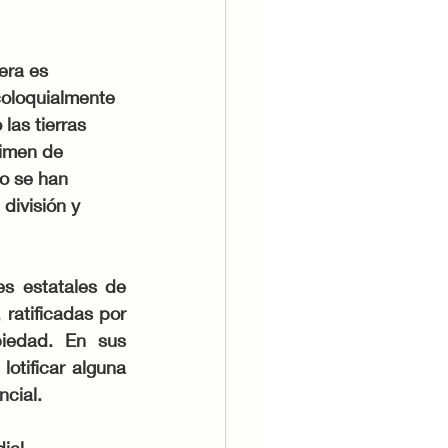
era es 
coloquialmente 
as tierras 
imen de 
no se han 
división y 
s estatales de 
ratificadas por 
piedad. En sus 
otificar alguna 
ncial.