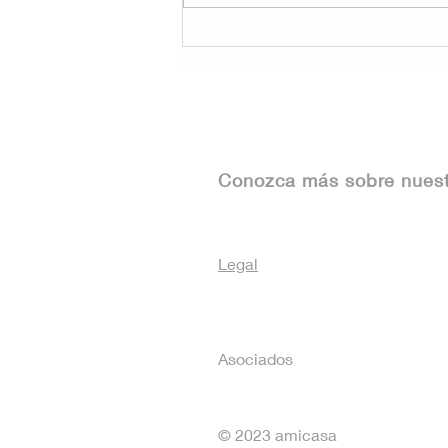
Cómo aprovechar la
asesoría legal para
inmuebles
Conozca más sobre nues
Legal
Asociados
© 2023 amicasa