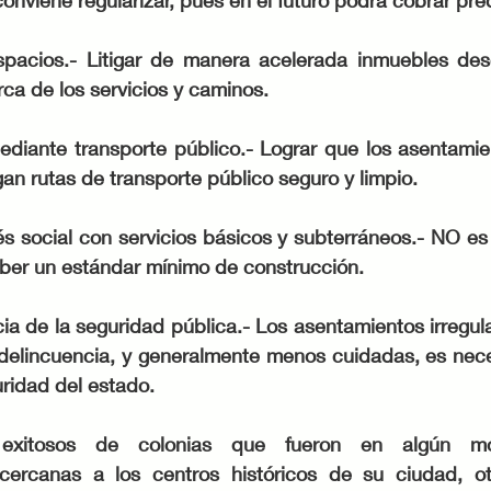
conviene regularizar, pues en el futuro podrá cobrar pred
pacios.- 
Litigar de manera acelerada inmuebles des
rca de los servicios y caminos.
diante transporte público.-
 Lograr que los asentamien
an rutas de transporte público seguro y limpio. 
és social con servicios básicos y subterráneos.- 
NO es 
ber un estándar mínimo de construcción.
ia de la seguridad pública.- 
Los asentamientos irregula
delincuencia, y generalmente menos cuidadas, es neces
uridad del estado. 
 exitosos de colonias que fueron en algún mo
 cercanas a los centros históricos de su ciudad, o