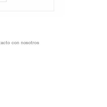
udes Inmobiliarios en
ico: Cómo
ectarlos y Proteger
Patrimonio
acto con nosotros