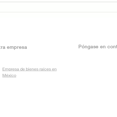
Presentando "Amicasa
Fra
Verificado" — Tu nuevo
Méx
escudo de confianza
Det
inmobiliaria
tu 
Póngase
en cont
tra empresa
Empresa de bienes raíces en
México