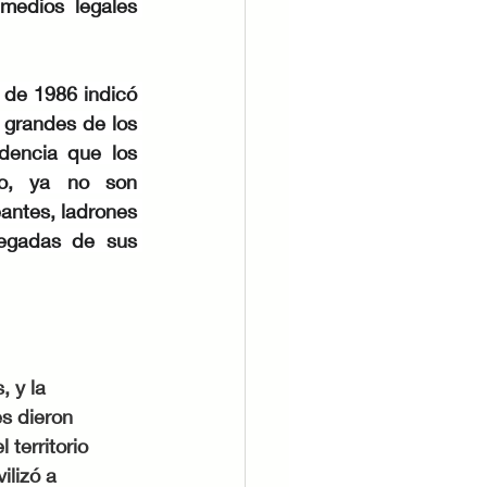
medios legales 
de 1986 indicó 
grandes de los 
dencia que los 
do, ya no son 
ntes, ladrones 
egadas de sus 
 y la 
es dieron 
territorio 
lizó a 