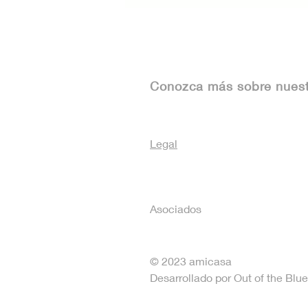
asesoría legal para
inmuebles
Conozca más sobre nues
Legal
Asociados
© 2023 amicasa
Desarrollado por Out of the Bl