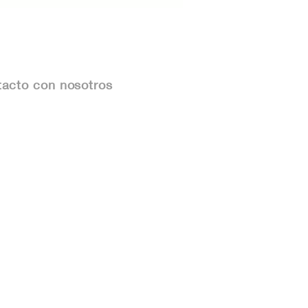
ico: Cómo
ectarlos y Proteger
Patrimonio
acto con nosotros