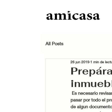
All Posts
26 jun 2019
1 min de lect
Prepára
inmueb
 Es necesario revisar la documentación de un inmueble antes de venderlo, no quieres 
pasar por todo el pr
de algun documento.