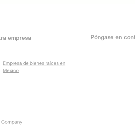
Verificado" — Tu nuevo
Méx
escudo de confianza
Det
inmobiliaria
tu 
Póngase
en cont
tra empresa
Empresa de bienes raíces en
México
ue Company