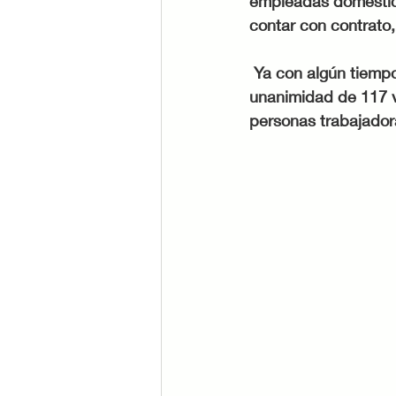
empleadas doméstic
contar con contrato
 Ya con algún tiempo en discusión, el Senado de la República aprobó en lo general por 
unanimidad de 117 vo
personas trabajador