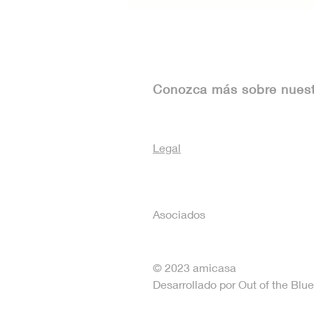
asesoría legal para
inmuebles
Conozca más sobre nues
Legal
Asociados
© 2023 amicasa
Desarrollado por Out of the Bl