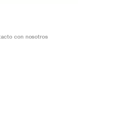
ico: Cómo
ectarlos y Proteger
Patrimonio
acto con nosotros