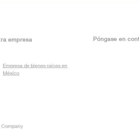
Verificado" — Tu nuevo
Méx
escudo de confianza
Det
inmobiliaria
tu 
Póngase
en cont
tra empresa
Empresa de bienes raíces en
México
ue Company