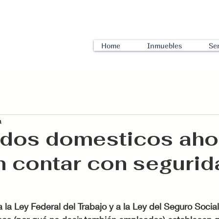
Home
Inmuebles
Ser
a
dos domesticos aho
 contar con segurid
 la Ley Federal del Trabajo y a la Ley del Seguro Socia