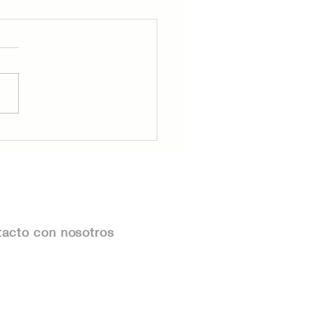
udes Inmobiliarios en
ico: Cómo
ectarlos y Proteger
Patrimonio
acto con nosotros