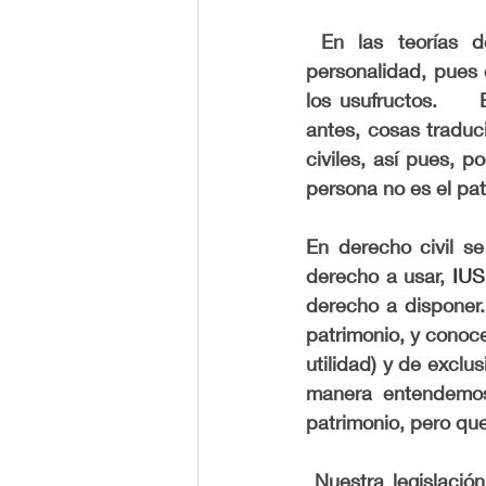
 En las teorías del patrimonio se menciona la separación de patrimonio con la 
personalidad, pues 
los usufructos.   
antes, cosas traduci
civiles, así pues, 
persona no es el patr
En derecho civil se
derecho a usar, 
IU
derecho a disponer.
patrimonio, y conoce
utilidad) y de exclu
manera entendemos
patrimonio, pero que
 Nuestra legislación actual ha entrado en controversia debido a nuevas leyes recientes 