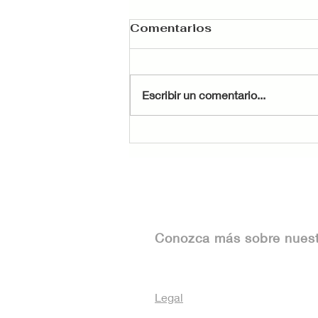
Comentarios
Escribir un comentario...
Cómo aprovechar la
asesoría legal para
inmuebles
Conozca más sobre nues
Legal