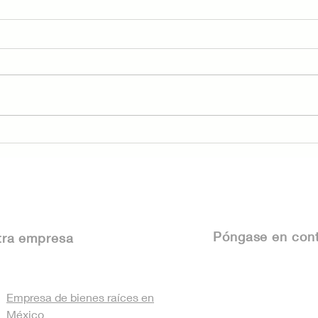
Presentando "Amicasa
Fra
Verificado" — Tu nuevo
Méx
escudo de confianza
Det
inmobiliaria
tu 
Póngase
en cont
tra empresa
Empresa de bienes raíces en
México