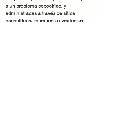
a un problema específico, y 
administradas a través de sitios 
específicos. Tenemos proyectos de 
súper cuadras (que son inhumanos 
pero fáciles de administrar), o tenemos 
algo como el principio de la Sección 8 
en Estados Unidos, que subsidia la 
renta de los habitantes de bajos 
ingresos. En este caso, la vivienda 
social se convierte en una categoría 
abstracta – definida sólo en términos 
de las patologías de individuos que 
necesitan alguna ayuda que se refleja 
en forma de pagos a los propietarios 
de la vivienda. Así, el “sitio” es una 
categoría de individuos, separados 
sólo por las conexiones de la 
comunidad.