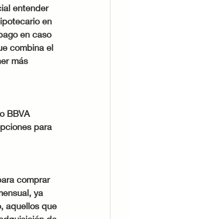
ial entender 
hipotecario en 
 pago en caso 
que combina el 
ner más 
mo BBVA 
opciones para 
 para comprar 
mensual, ya 
, aquellos que 