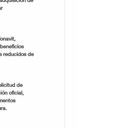
adquisición de 
r 
onavit, 
 beneficios 
os reducidos de 
licitud de 
ón oficial, 
umentos 
ra.