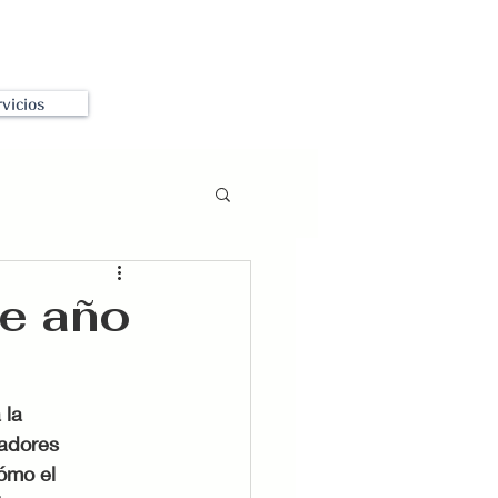
vicios
te año
 la 
jadores 
ómo el 