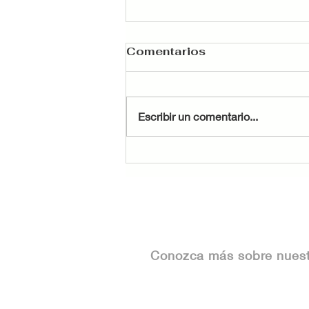
Comentarios
Escribir un comentario...
Cómo aprovechar la
asesoría legal para
inmuebles
Conozca más sobre nues