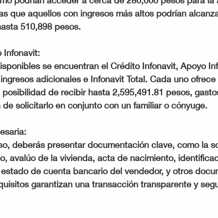
nimo podrían acceder a cerca de 280,000 pesos para la 
as que aquellos con ingresos más altos podrían alcanza
hasta 510,898 pesos.
Infonavit:
isponibles se encuentran el Crédito Infonavit, Apoyo Inf
 ingresos adicionales e Infonavit Total. Cada uno ofrece
 posibilidad de recibir hasta 2,595,491.81 pesos, gast
n de solicitarlo en conjunto con un familiar o cónyuge.
saria:
eso, deberás presentar documentación clave, como la so
o, avalúo de la vivienda, acta de nacimiento, identificaci
, estado de cuenta bancario del vendedor, y otros doc
quisitos garantizan una transacción transparente y segu