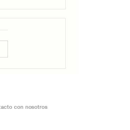
udes Inmobiliarios en
ico: Cómo
ectarlos y Proteger
Patrimonio
acto con nosotros