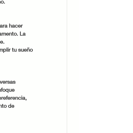
ño.
para hacer 
amento. La 
e. 
mplir tu sueño 
versas 
nfoque 
preferencia, 
nto de 