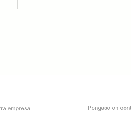
Presentando "Amicasa
Fra
Verificado" — Tu nuevo
Méx
escudo de confianza
Det
inmobiliaria
tu 
Póngase
en cont
tra empresa